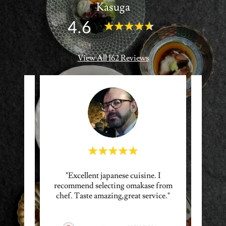
Kasuga
4.6
View All 162 Reviews
eaños,
"Excellent japanese cuisine. I
"Muy 
dan un
recommend selecting omakase from
el p
e sup
..."
chef. Taste amazing,great service."
Entras